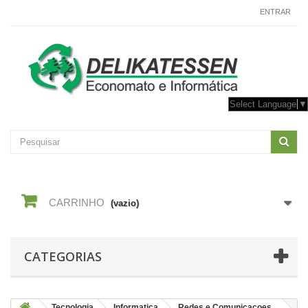
CONTACTE-NOS
ENTRAR
Select Language
▼
CARRINHO
(vazio)
CATEGORIAS
Tecnologia
Informatica
Redes e Comunicacoes