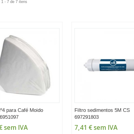
1 - 7 de 7 itens
 nº4 para Café Moido
Filtro sedimentos 5M CS
 6951097
697291803
€
sem IVA
7,41 €
sem IVA