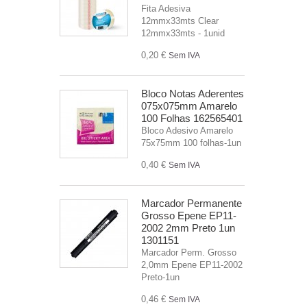
Fita Adesiva
12mmx33mts Clear
12mmx33mts - 1unid
0,20 €
Sem IVA
Bloco Notas Aderentes
075x075mm Amarelo
100 Folhas 162565401
Bloco Adesivo Amarelo
75x75mm 100 folhas-1un
0,40 €
Sem IVA
Marcador Permanente
Grosso Epene EP11-
2002 2mm Preto 1un
1301151
Marcador Perm. Grosso
2,0mm Epene EP11-2002
Preto-1un
0,46 €
Sem IVA