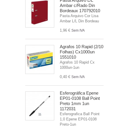
Pasta Arquivo L/L
Ambar c/Rado Din
Bordeaux 170792010
Pasta Arquivo Cor Lisa
Ambar L/L Din Bordeau
1,96 €
Sem IVA
Agrafos 10 Rapid (2/10
Folhas) Cx1000un
1551010
Agrafos 10 Rapid Cx
1000un-1un
0,40 €
Sem IVA
Esferográfica Epene
EP01-0108 Ball Point
Preto 1mm 1un
1172031
Esferografica Ball Point
1,0 Epene EP01-0108
Preto-1un