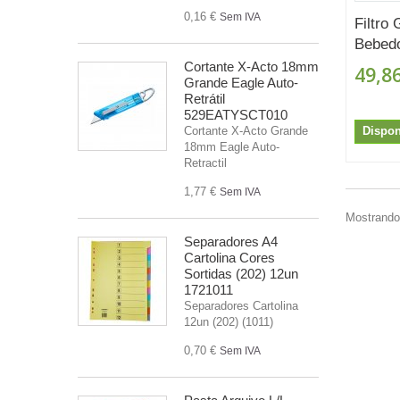
0,16 €
Sem IVA
Filtro 
Bebed
Cortante X-Acto 18mm
49,86
Grande Eagle Auto-
Retrátil
529EATYSCT010
Dispon
Cortante X-Acto Grande
18mm Eagle Auto-
Retractil
1,77 €
Sem IVA
Mostrando 
Separadores A4
Cartolina Cores
Sortidas (202) 12un
1721011
Separadores Cartolina
12un (202) (1011)
0,70 €
Sem IVA