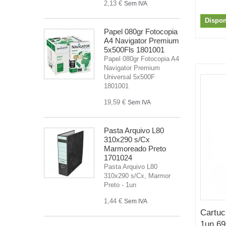
2,13 €
Sem IVA
Dispon
Papel 080gr Fotocopia
A4 Navigator Premium
5x500Fls 1801001
Papel 080gr Fotocopia A4
Navigator Premium
Universal 5x500F
1801001
19,59 €
Sem IVA
Pasta Arquivo L80
310x290 s/Cx
Marmoreado Preto
1701024
Pasta Arquivo L80
310x290 s/Cx, Marmor
Preto - 1un
1,44 €
Sem IVA
Cartuc
1un 6