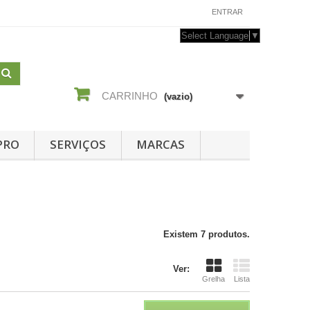
CONTACTE-NOS
ENTRAR
Select Language
▼
CARRINHO
(vazio)
PRO
SERVIÇOS
MARCAS
Existem 7 produtos.
Ver:
Grelha
Lista