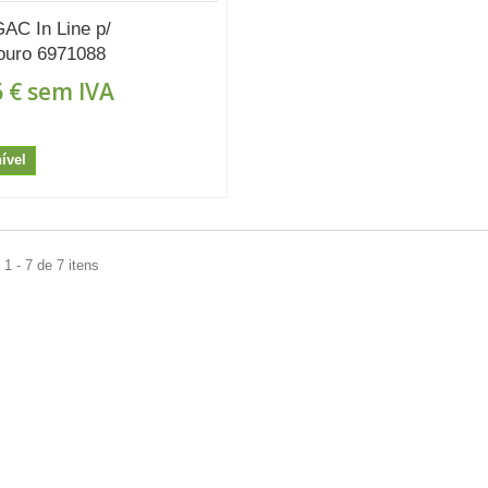
GAC In Line p/
ouro 6971088
 €
sem IVA
ível
1 - 7 de 7 itens