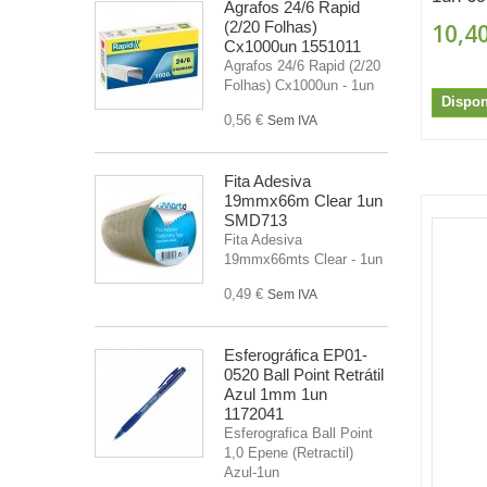
Agrafos 24/6 Rapid
(2/20 Folhas)
10,40
Cx1000un 1551011
Agrafos 24/6 Rapid (2/20
Folhas) Cx1000un - 1un
Dispon
0,56 €
Sem IVA
Fita Adesiva
19mmx66m Clear 1un
SMD713
Fita Adesiva
19mmx66mts Clear - 1un
0,49 €
Sem IVA
Esferográfica EP01-
0520 Ball Point Retrátil
Azul 1mm 1un
1172041
Esferografica Ball Point
1,0 Epene (Retractil)
Azul-1un