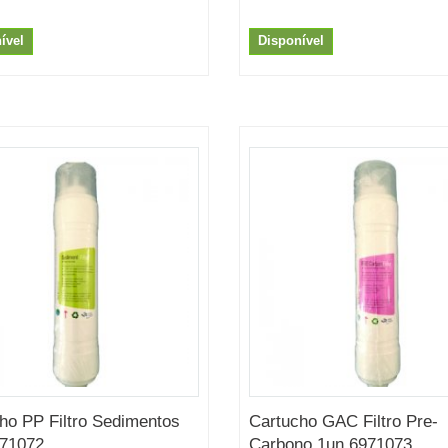
ível
Disponível
ho PP Filtro Sedimentos
Cartucho GAC Filtro Pre-
971072
Carbono 1un 6971073