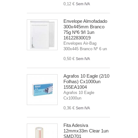
0,12 €
Sem IVA
Envelope Almofadado
300x445mm Branco
75g Nº6 9/I 1un
16122830019
Envelopes Air-Bag
300x445 Branco Nº 6 un
0,50 €
Sem IVA
Agrafos 10 Eagle (2/10
Folhas) Cx1000un
155EA1004
Agrafos 10 Eagle
Cx1000un
0,36 €
Sem IVA
Fita Adesiva
12mmx33m Clear 1un
SMD701