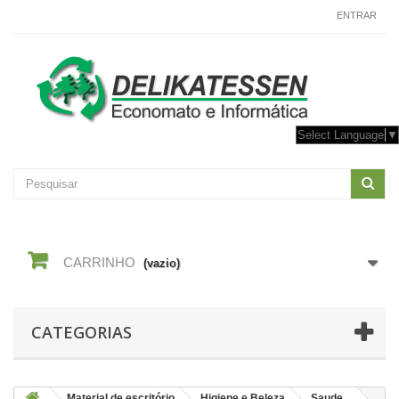
CONTACTE-NOS
ENTRAR
Select Language
▼
CARRINHO
(vazio)
CATEGORIAS
Material de escritório
Higiene e Beleza
Saude