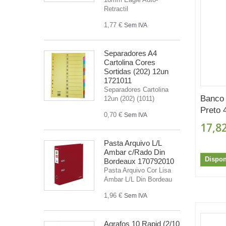
Retractil
1,77 €
Sem IVA
Separadores A4
Cartolina Cores
Sortidas (202) 12un
1721011
Separadores Cartolina
Banco 
12un (202) (1011)
Preto 
0,70 €
Sem IVA
17,82
Pasta Arquivo L/L
Ambar c/Rado Din
Dispon
Bordeaux 170792010
Pasta Arquivo Cor Lisa
Ambar L/L Din Bordeau
1,96 €
Sem IVA
Agrafos 10 Rapid (2/10