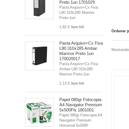
Preto 1un 1701029
Pasta Arquivo+Cx Fixa
L80 310x290 Marmor
Preto-1un
1,82 €
Sem IVA
Ordenar 
Pasta Arquivo+Cx Fixa
L80 310x285 Ambar
Mostrando 
Marmor Preto 1un
170020017
Pasta Arquivo+Cx Fixa
Ambar L80 310x285
Marmor Preto-1un
2,13 €
Sem IVA
Papel 080gr Fotocopia
A4 Navigator Premium
5x500Fls 1801001
Papel 080gr Fotocopia A4
Navigator Premium
Universal 5x500F