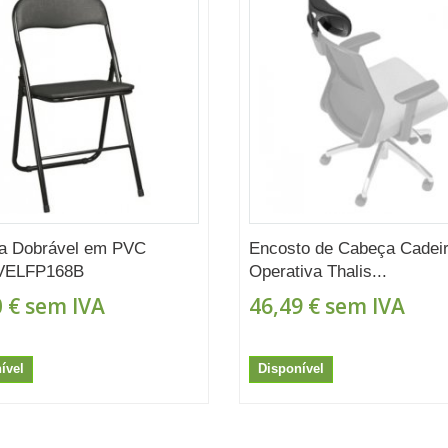
ra Dobrável em PVC
Encosto de Cabeça Cadei
 VELFP168B
Operativa Thalis...
 €
sem IVA
46,49 €
sem IVA
ível
Disponível