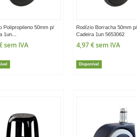
o Polipropileno 50mm p/
Rodízio Borracha 50mm p
a 1un...
Cadeira 1un 5653062
€
sem IVA
4,97 €
sem IVA
ível
Disponível