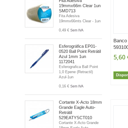
Fita Adesiva
19mmx66m Clear 1un
SMD713
Fita Adesiva
19mmx66mts Clear - 1un
0,49 €
Sem IVA
Banco
Esferográfica EP01-
59310
0520 Ball Point Retrátil
5,60 
Azul 1mm 1un
1172041
Esferografica Ball Point
1,0 Epene (Retractil)
Dispon
Azul-1un
0,16 €
Sem IVA
Cortante X-Acto 18mm
Grande Eagle Auto-
Retrátil
529EATYSCT010
Cortante X-Acto Grande
18mm Eagle Auto-