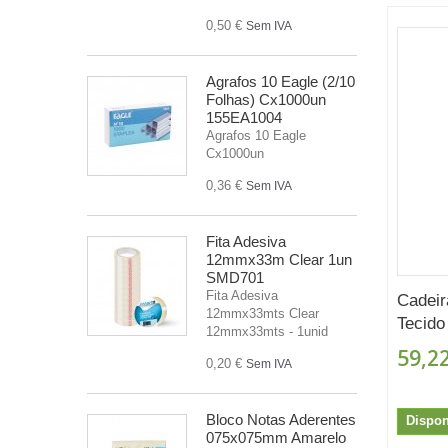
0,50 €
Sem IVA
Agrafos 10 Eagle (2/10
Folhas) Cx1000un
155EA1004
Agrafos 10 Eagle
Cx1000un
0,36 €
Sem IVA
Fita Adesiva
12mmx33m Clear 1un
SMD701
Fita Adesiva
Cadeir
12mmx33mts Clear
Tecido 
12mmx33mts - 1unid
59,22
0,20 €
Sem IVA
Bloco Notas Aderentes
Dispon
075x075mm Amarelo