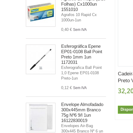
Folhas) Cx1000un
1551010
Agrafos 10 Rapid Cx
1000un-1un
0,40 €
Sem IVA
Esferográfica Epene
EP01-0108 Ball Point
Preto 1mm 1un
1172031
Esferografica Ball Point
1,0 Epene EP01-0108
Cadei
Preto-1un
Preto
0,12 €
Sem IVA
32,20
Envelope Almofadado
Dispon
300x445mm Branco
75g Nº6 9/I 1un
16122830019
Envelopes Air-Bag
300x445 Branco Nº 6 un