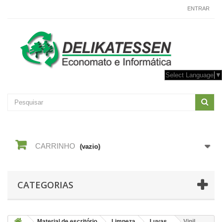
CONTACTE-NOS
ENTRAR
Select Language
▼
CARRINHO
(vazio)
CATEGORIAS
Material de escritório
Limpeza
Luvas
Vinil