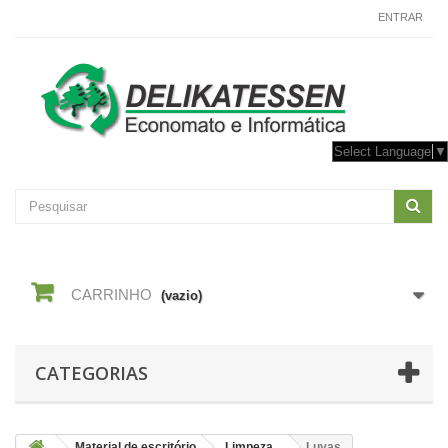
CONTACTE-NOS
ENTRAR
Select Language
▼
CARRINHO
(vazio)
CATEGORIAS
Material de escritório
Limpeza
Luvas