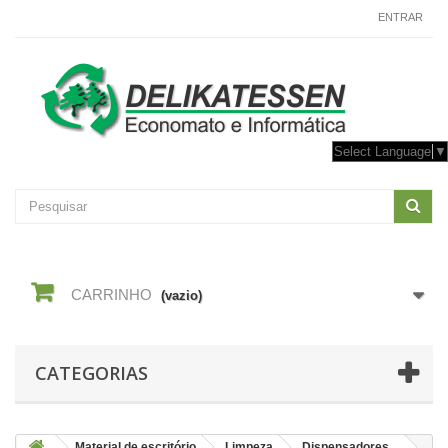
CONTACTE-NOS
ENTRAR
Select Language
▼
CARRINHO
(vazio)
CATEGORIAS
Material de escritório
Limpeza
Dispensadores