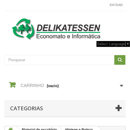
CONTACTE-NOS
ENTRAR
Select Language
▼
CARRINHO
(vazio)
CATEGORIAS
Material de escritório
Higiene e Beleza