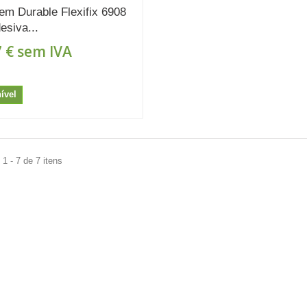
em Durable Flexifix 6908
esiva...
 €
sem IVA
ível
1 - 7 de 7 itens