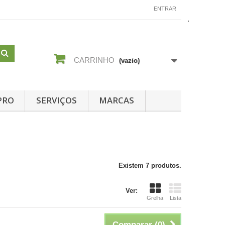
CONTACTE-NOS
ENTRAR
CARRINHO
(vazio)
PRO
SERVIÇOS
MARCAS
Existem 7 produtos.
Ver:
Grelha
Lista
Comparar (
0
)