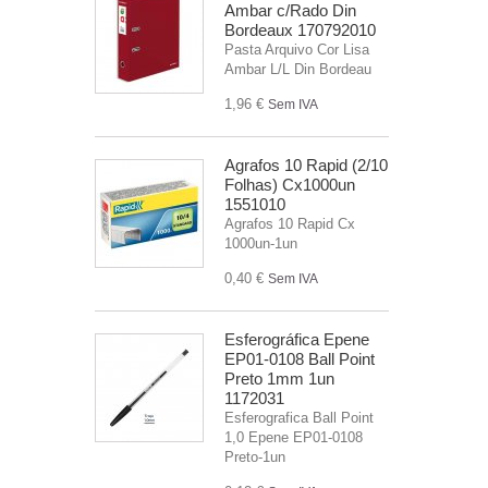
Ambar c/Rado Din
Bordeaux 170792010
Pasta Arquivo Cor Lisa
Ambar L/L Din Bordeau
1,96 €
Sem IVA
Agrafos 10 Rapid (2/10
Folhas) Cx1000un
1551010
Agrafos 10 Rapid Cx
1000un-1un
0,40 €
Sem IVA
Esferográfica Epene
EP01-0108 Ball Point
Preto 1mm 1un
1172031
Esferografica Ball Point
1,0 Epene EP01-0108
Preto-1un