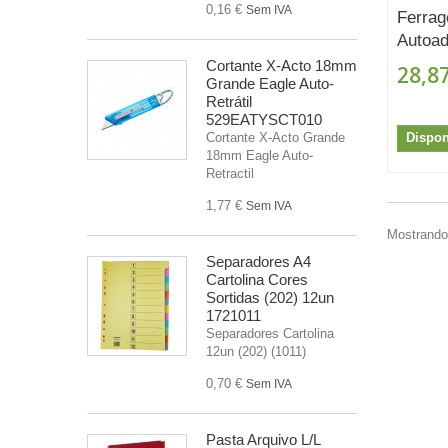
0,16 €
Sem IVA
Ferrag
Autoad
Cortante X-Acto 18mm
28,87
Grande Eagle Auto-
Retrátil
529EATYSCT010
Dispon
Cortante X-Acto Grande
18mm Eagle Auto-
Retractil
1,77 €
Sem IVA
Mostrando 
Separadores A4
Cartolina Cores
Sortidas (202) 12un
1721011
Separadores Cartolina
12un (202) (1011)
0,70 €
Sem IVA
Pasta Arquivo L/L