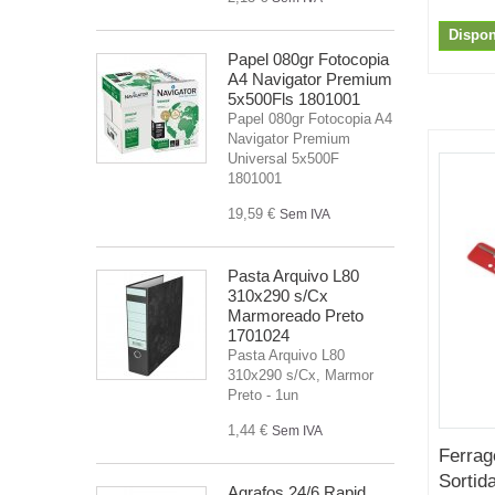
Dispon
Papel 080gr Fotocopia
A4 Navigator Premium
5x500Fls 1801001
Papel 080gr Fotocopia A4
Navigator Premium
Universal 5x500F
1801001
19,59 €
Sem IVA
Pasta Arquivo L80
310x290 s/Cx
Marmoreado Preto
1701024
Pasta Arquivo L80
310x290 s/Cx, Marmor
Preto - 1un
1,44 €
Sem IVA
Ferrag
Sortida
Agrafos 24/6 Rapid