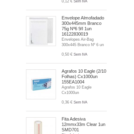
0,12 €
Sem IVA
Envelope Almofadado
300x445mm Branco
75g Nº6 9/I 1un
16122830019
Envelopes Air-Bag
300x445 Branco Nº 6 un
0,50 €
Sem IVA
Agrafos 10 Eagle (2/10
Folhas) Cx1000un
155EA1004
Agrafos 10 Eagle
Cx1000un
0,36 €
Sem IVA
Fita Adesiva
12mmx33m Clear 1un
SMD701