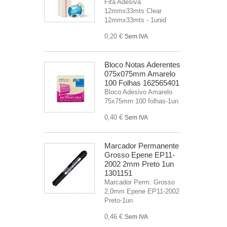
Fita Adesiva
12mmx33mts Clear
12mmx33mts - 1unid
0,20 €
Sem IVA
Bloco Notas Aderentes
075x075mm Amarelo
100 Folhas 162565401
Bloco Adesivo Amarelo
75x75mm 100 folhas-1un
0,40 €
Sem IVA
Marcador Permanente
Grosso Epene EP11-
2002 2mm Preto 1un
1301151
Marcador Perm. Grosso
2,0mm Epene EP11-2002
Preto-1un
0,46 €
Sem IVA