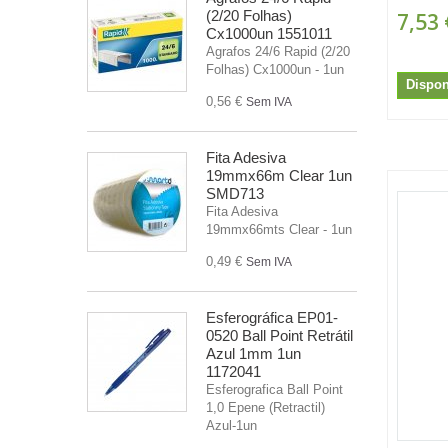
(2/20 Folhas)
7,53 
Cx1000un 1551011
Agrafos 24/6 Rapid (2/20
Folhas) Cx1000un - 1un
Dispon
0,56 €
Sem IVA
Fita Adesiva
19mmx66m Clear 1un
SMD713
Fita Adesiva
19mmx66mts Clear - 1un
0,49 €
Sem IVA
Esferográfica EP01-
0520 Ball Point Retrátil
Azul 1mm 1un
1172041
Esferografica Ball Point
1,0 Epene (Retractil)
Azul-1un