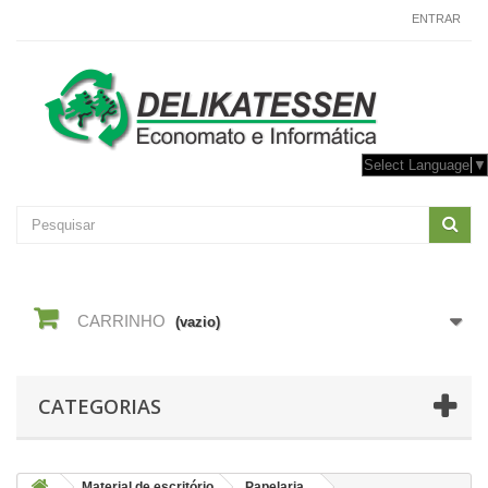
CONTACTE-NOS
ENTRAR
Select Language
▼
CARRINHO
(vazio)
CATEGORIAS
Material de escritório
Papelaria