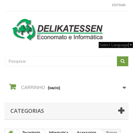
CONTACTE-NOS
ENTRAR
Select Language
▼
CARRINHO
(vazio)
CATEGORIAS
Tecnologia
Informatica
Acessorios
Bases