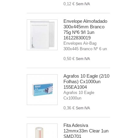
0,12 €
Sem IVA
Envelope Almofadado
300x445mm Branco
75g Nº6 9/I 1un
16122830019
Envelopes Air-Bag
300x445 Branco Nº 6 un
0,50 €
Sem IVA
Agrafos 10 Eagle (2/10
Folhas) Cx1000un
155EA1004
Agrafos 10 Eagle
Cx1000un
0,36 €
Sem IVA
Fita Adesiva
12mmx33m Clear 1un
SMD701