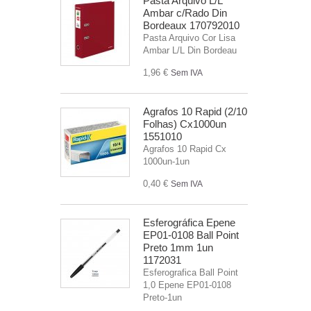
Pasta Arquivo L/L
Ambar c/Rado Din
Bordeaux 170792010
Pasta Arquivo Cor Lisa
Ambar L/L Din Bordeau
1,96 €
Sem IVA
Agrafos 10 Rapid (2/10
Folhas) Cx1000un
1551010
Agrafos 10 Rapid Cx
1000un-1un
0,40 €
Sem IVA
Esferográfica Epene
EP01-0108 Ball Point
Preto 1mm 1un
1172031
Esferografica Ball Point
1,0 Epene EP01-0108
Preto-1un