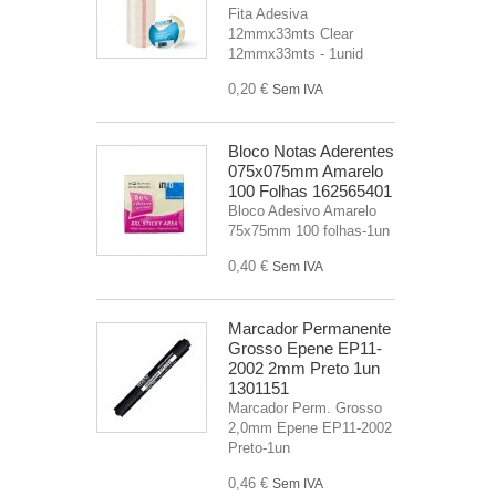
Fita Adesiva
12mmx33mts Clear
12mmx33mts - 1unid
0,20 €
Sem IVA
Bloco Notas Aderentes
075x075mm Amarelo
100 Folhas 162565401
Bloco Adesivo Amarelo
75x75mm 100 folhas-1un
0,40 €
Sem IVA
Marcador Permanente
Grosso Epene EP11-
2002 2mm Preto 1un
1301151
Marcador Perm. Grosso
2,0mm Epene EP11-2002
Preto-1un
0,46 €
Sem IVA