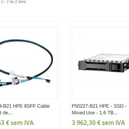
1 - 2 de 2 itens
9-B21 HPE 8SFF Cable
P50227-B21 HPE - SSD -
t de...
Mixed Use - 1.6 TB...
63 €
sem IVA
3 962,30 €
sem IVA