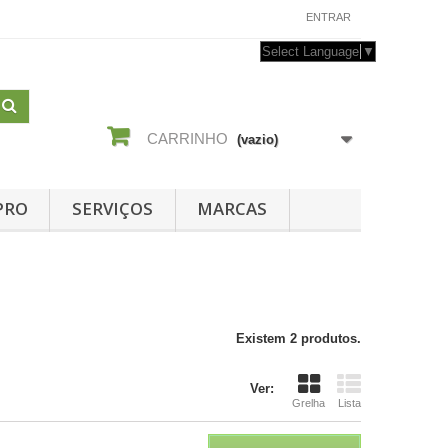
CONTACTE-NOS
ENTRAR
Select Language
▼
CARRINHO
(vazio)
PRO
SERVIÇOS
MARCAS
Existem 2 produtos.
Ver:
Grelha
Lista