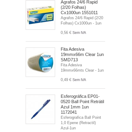
Agrafos 24/6 Rapid
(2/20 Folhas)
Cx1000un 1551011
Agrafos 24/6 Rapid (2/20
Folhas) Cx1000un - 1un
0,56 €
Sem IVA
Fita Adesiva
19mmx66m Clear 1un
SMD713
Fita Adesiva
19mmx66mts Clear - 1un
0,49 €
Sem IVA
Esferográfica EP01-
0520 Ball Point Retrátil
Azul 1mm 1un
1172041
Esferografica Ball Point
1,0 Epene (Retractil)
Azul-1un