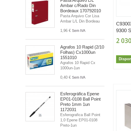
Pasta Arquivo L/L
Ambar c/Rado Din
Bordeaux 170792010
Pasta Arquivo Cor Lisa
Ambar L/L Din Bordeau
C9300
9300 S
1,96 €
Sem IVA
2 030
Agrafos 10 Rapid (2/10
Folhas) Cx1000un
1551010
Dispon
Agrafos 10 Rapid Cx
1000un-1un
0,40 €
Sem IVA
Esferográfica Epene
EP01-0108 Ball Point
Preto 1mm 1un
1172031
Esferografica Ball Point
1,0 Epene EP01-0108
Preto-1un