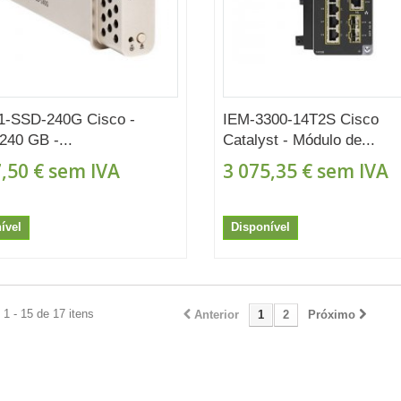
1-SSD-240G Cisco -
IEM-3300-14T2S Cisco
240 GB -...
Catalyst - Módulo de...
,50 €
sem IVA
3 075,35 €
sem IVA
ível
Disponível
1 - 15 de 17 itens
Anterior
1
2
Próximo