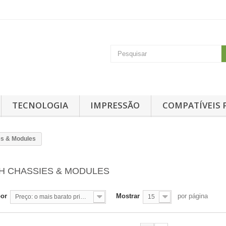
TECNOLOGIA
IMPRESSÃO
COMPATÍVEIS 
es & Modules
H CHASSIES & MODULES
por
Mostrar
por página
Preço: o mais barato primeiro
15