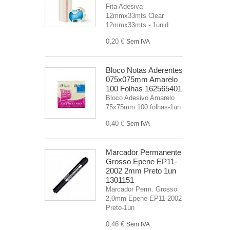
Fita Adesiva
12mmx33mts Clear
12mmx33mts - 1unid
0,20 €
Sem IVA
Bloco Notas Aderentes
075x075mm Amarelo
100 Folhas 162565401
Bloco Adesivo Amarelo
75x75mm 100 folhas-1un
0,40 €
Sem IVA
Marcador Permanente
Grosso Epene EP11-
2002 2mm Preto 1un
1301151
Marcador Perm. Grosso
2,0mm Epene EP11-2002
Preto-1un
0,46 €
Sem IVA