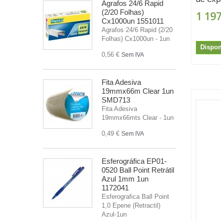
Agrafos 24/6 Rapid
(2/20 Folhas)
1 197
Cx1000un 1551011
Agrafos 24/6 Rapid (2/20
Folhas) Cx1000un - 1un
Dispon
0,56 €
Sem IVA
Fita Adesiva
19mmx66m Clear 1un
SMD713
Fita Adesiva
19mmx66mts Clear - 1un
0,49 €
Sem IVA
Esferográfica EP01-
0520 Ball Point Retrátil
Azul 1mm 1un
1172041
Esferografica Ball Point
1,0 Epene (Retractil)
Azul-1un