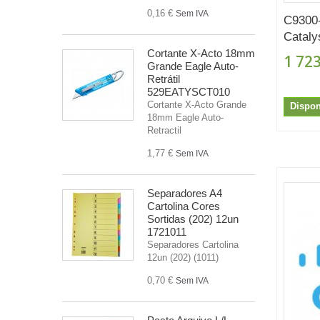
0,16 €
Sem IVA
C9300
Cataly
Cortante X-Acto 18mm
1 723
Grande Eagle Auto-
Retrátil
529EATYSCT010
Cortante X-Acto Grande
Dispon
18mm Eagle Auto-
Retractil
1,77 €
Sem IVA
Separadores A4
Cartolina Cores
Sortidas (202) 12un
1721011
Separadores Cartolina
12un (202) (1011)
0,70 €
Sem IVA