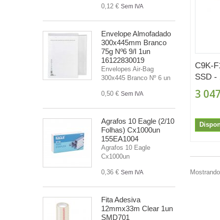
0,12 €
Sem IVA
Envelope Almofadado
300x445mm Branco
75g Nº6 9/I 1un
16122830019
C9K-F
Envelopes Air-Bag
SSD - 
300x445 Branco Nº 6 un
3 047
0,50 €
Sem IVA
Agrafos 10 Eagle (2/10
Dispon
Folhas) Cx1000un
155EA1004
Agrafos 10 Eagle
Cx1000un
0,36 €
Mostrando 
Sem IVA
Fita Adesiva
12mmx33m Clear 1un
SMD701