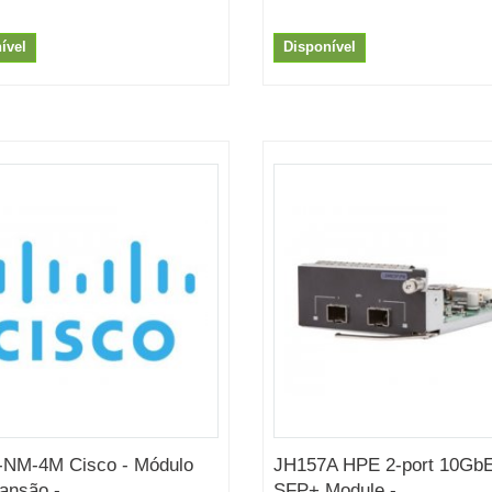
ível
Disponível
-NM-4M Cisco - Módulo
JH157A HPE 2-port 10Gb
ansão -...
SFP+ Module -...