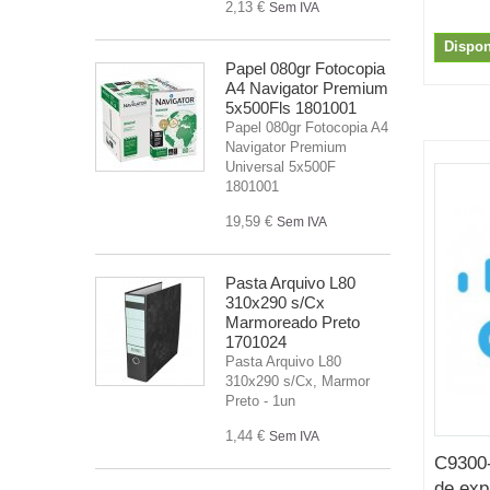
2,13 €
Sem IVA
Dispon
Papel 080gr Fotocopia
A4 Navigator Premium
5x500Fls 1801001
Papel 080gr Fotocopia A4
Navigator Premium
Universal 5x500F
1801001
19,59 €
Sem IVA
Pasta Arquivo L80
310x290 s/Cx
Marmoreado Preto
1701024
Pasta Arquivo L80
310x290 s/Cx, Marmor
Preto - 1un
1,44 €
Sem IVA
C9300
de exp