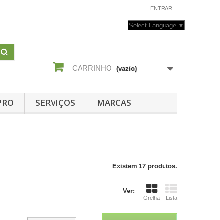
CONTACTE-NOS
ENTRAR
Select Language
▼
CARRINHO
(vazio)
PRO
SERVIÇOS
MARCAS
Existem 17 produtos.
Ver:
Grelha
Lista