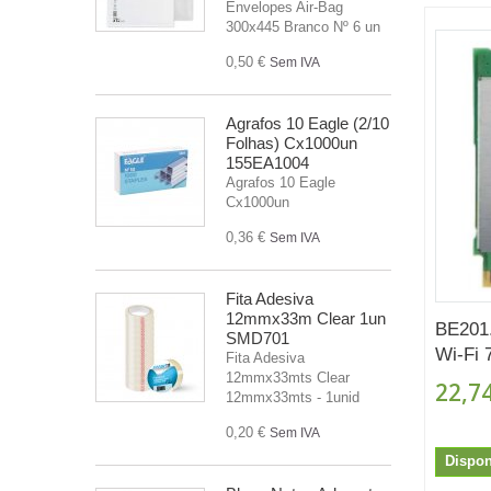
Envelopes Air-Bag
300x445 Branco Nº 6 un
0,50 €
Sem IVA
Agrafos 10 Eagle (2/10
Folhas) Cx1000un
155EA1004
Agrafos 10 Eagle
Cx1000un
0,36 €
Sem IVA
Fita Adesiva
12mmx33m Clear 1un
BE201.
SMD701
Wi-Fi 
Fita Adesiva
12mmx33mts Clear
22,74
12mmx33mts - 1unid
0,20 €
Sem IVA
Dispon