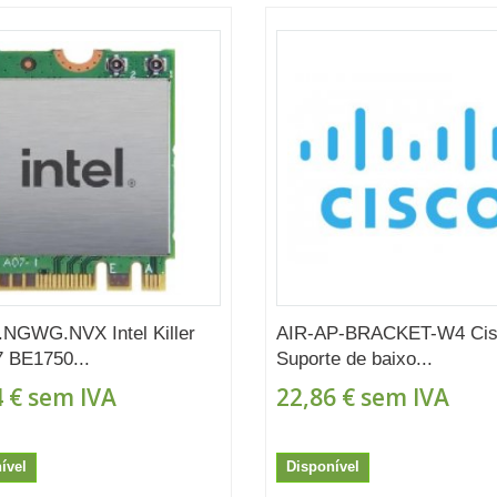
NGWG.NVX Intel Killer
AIR-AP-BRACKET-W4 Cis
7 BE1750...
Suporte de baixo...
 €
sem IVA
22,86 €
sem IVA
ível
Disponível