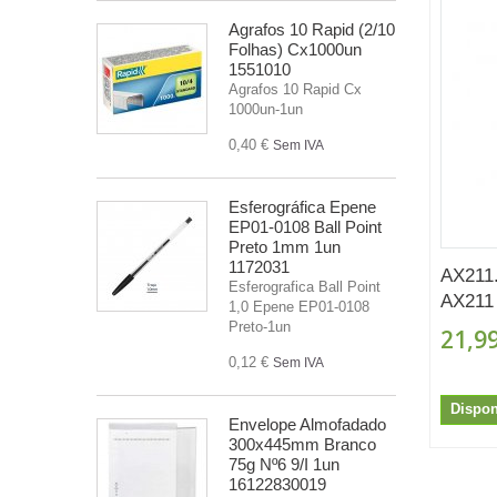
Agrafos 10 Rapid (2/10
Folhas) Cx1000un
1551010
Agrafos 10 Rapid Cx
1000un-1un
0,40 €
Sem IVA
Esferográfica Epene
EP01-0108 Ball Point
Preto 1mm 1un
1172031
AX211
Esferografica Ball Point
AX211 
1,0 Epene EP01-0108
Preto-1un
21,99
0,12 €
Sem IVA
Dispon
Envelope Almofadado
300x445mm Branco
75g Nº6 9/I 1un
16122830019