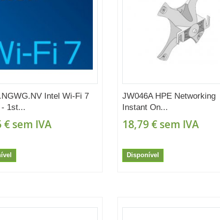
.NGWG.NV Intel Wi-Fi 7
JW046A HPE Networking
- 1st...
Instant On...
 €
sem IVA
18,79 €
sem IVA
ível
Disponível