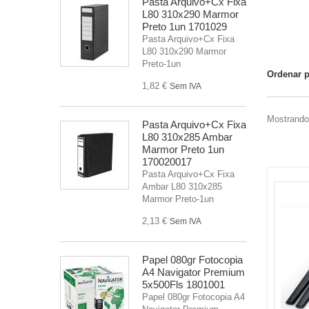
Pasta Arquivo+Cx Fixa
L80 310x290 Marmor
Preto 1un 1701029
Pasta Arquivo+Cx Fixa
L80 310x290 Marmor
Preto-1un
Ordenar 
1,82 €
Sem IVA
Mostrando 
Pasta Arquivo+Cx Fixa
L80 310x285 Ambar
Marmor Preto 1un
170020017
Pasta Arquivo+Cx Fixa
Ambar L80 310x285
Marmor Preto-1un
2,13 €
Sem IVA
Papel 080gr Fotocopia
A4 Navigator Premium
5x500Fls 1801001
Papel 080gr Fotocopia A4