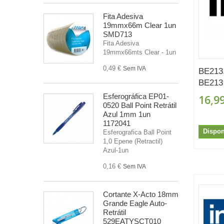
Fita Adesiva
19mmx66m Clear 1un
SMD713
Fita Adesiva
19mmx66mts Clear - 1un
0,49 €
Sem IVA
BE213
BE213 
Esferográfica EP01-
16,99
0520 Ball Point Retrátil
Azul 1mm 1un
1172041
Dispon
Esferografica Ball Point
1,0 Epene (Retractil)
Azul-1un
0,16 €
Sem IVA
Cortante X-Acto 18mm
Grande Eagle Auto-
Retrátil
529EATYSCT010