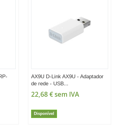
RP-
AX9U D-Link AX9U - Adaptador
de rede - USB...
22,68 €
sem IVA
Disponível