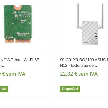
.NGWG Intel Wi-Fi 6E
90IG01X0-BO2100 ASUS 
-...
N12 - Extensão de...
 €
sem IVA
22,32 €
sem IVA
ível
Disponível