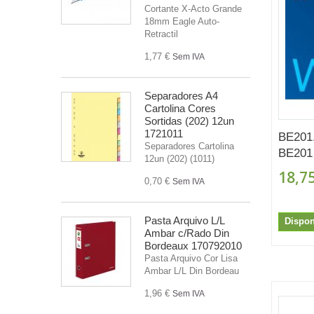
Cortante X-Acto Grande
18mm Eagle Auto-
Retractil
1,77 €
Sem IVA
Separadores A4
Cartolina Cores
Sortidas (202) 12un
1721011
BE201
Separadores Cartolina
BE201 
12un (202) (1011)
18,75
0,70 €
Sem IVA
Pasta Arquivo L/L
Dispon
Ambar c/Rado Din
Bordeaux 170792010
Pasta Arquivo Cor Lisa
Ambar L/L Din Bordeau
1,96 €
Sem IVA