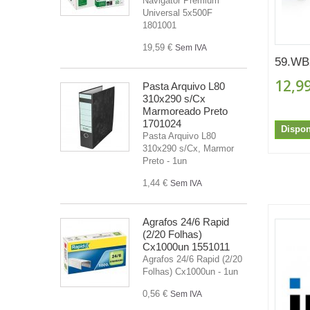
Navigator Premium
Universal 5x500F
1801001
19,59 €
Sem IVA
59.WB
12,99
Pasta Arquivo L80
310x290 s/Cx
Marmoreado Preto
1701024
Dispon
Pasta Arquivo L80
310x290 s/Cx, Marmor
Preto - 1un
1,44 €
Sem IVA
Agrafos 24/6 Rapid
(2/20 Folhas)
Cx1000un 1551011
Agrafos 24/6 Rapid (2/20
Folhas) Cx1000un - 1un
0,56 €
Sem IVA