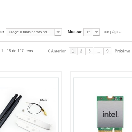
por
Mostrar
por página
Preço: o mais barato primeiro
15
1 - 15 de 127 itens
Anterior
1
2
3
...
9
Próximo