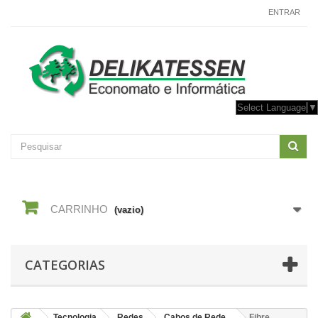
CONTACTE-NOS
ENTRAR
Select Language
▼
CARRINHO
(vazio)
CATEGORIAS
Tecnologia
Redes
Cabos de Rede
Fibre