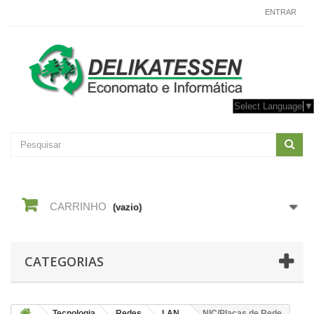
CONTACTE-NOS
ENTRAR
Select Language
▼
CARRINHO
(vazio)
CATEGORIAS
Tecnologia
Redes
LAN
NIC/Placas de Rede