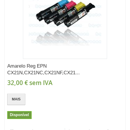
Amarelo Reg EPN
CX21N,CX21NC,CX21NF,CX21...
32,00 €
sem IVA
MAIS
Disponível