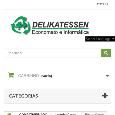
CONTACTE-NOS
ENTRAR
Select Language
▼
CARRINHO
(vazio)
CATEGORIAS
COMPATÍVEIS PRO
Laserjet Cores
Epson Cores