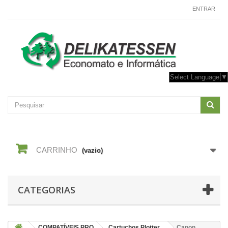
CONTACTE-NOS
ENTRAR
Select Language
▼
CARRINHO
(vazio)
CATEGORIAS
COMPATÍVEIS PRO
Cartuchos Plotter
Canon