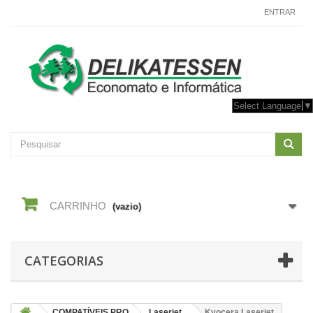
CONTACTE-NOS
ENTRAR
Select Language
▼
CARRINHO
(vazio)
CATEGORIAS
COMPATÍVEIS PRO
Laserjet
Kyocera Laserjet