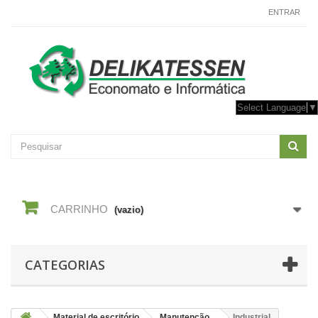
CONTACTE-NOS
ENTRAR
Select Language
▼
CARRINHO
(vazio)
CATEGORIAS
Material de escritório
Manutenção
Industrial