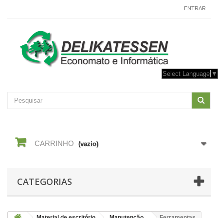
CONTACTE-NOS
ENTRAR
Select Language
▼
CARRINHO
(vazio)
CATEGORIAS
Material de escritório
Manutenção
Ferramentas