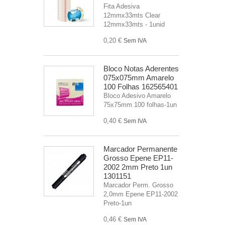
Fita Adesiva
12mmx33mts Clear
12mmx33mts - 1unid
0,20 €
Sem IVA
Bloco Notas Aderentes
075x075mm Amarelo
100 Folhas 162565401
Bloco Adesivo Amarelo
75x75mm 100 folhas-1un
0,40 €
Sem IVA
Marcador Permanente
Grosso Epene EP11-
2002 2mm Preto 1un
1301151
Marcador Perm. Grosso
2,0mm Epene EP11-2002
Preto-1un
0,46 €
Sem IVA