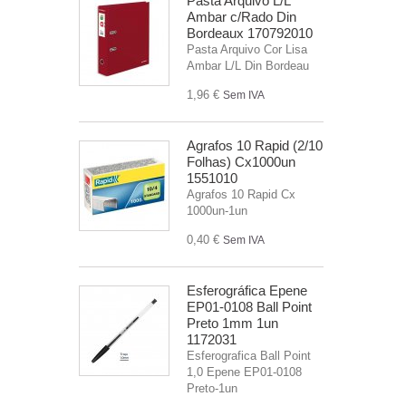
Pasta Arquivo L/L
Ambar c/Rado Din
Bordeaux 170792010
Pasta Arquivo Cor Lisa
Ambar L/L Din Bordeau
1,96 €
Sem IVA
Agrafos 10 Rapid (2/10
Folhas) Cx1000un
1551010
Agrafos 10 Rapid Cx
1000un-1un
0,40 €
Sem IVA
Esferográfica Epene
EP01-0108 Ball Point
Preto 1mm 1un
1172031
Esferografica Ball Point
1,0 Epene EP01-0108
Preto-1un