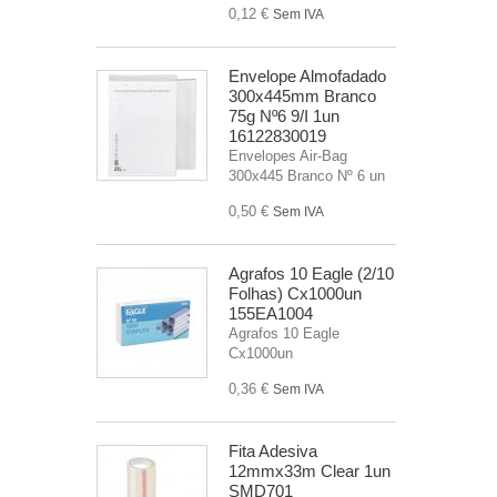
0,12 €
Sem IVA
Envelope Almofadado
300x445mm Branco
75g Nº6 9/I 1un
16122830019
Envelopes Air-Bag
300x445 Branco Nº 6 un
0,50 €
Sem IVA
Agrafos 10 Eagle (2/10
Folhas) Cx1000un
155EA1004
Agrafos 10 Eagle
Cx1000un
0,36 €
Sem IVA
Fita Adesiva
12mmx33m Clear 1un
SMD701