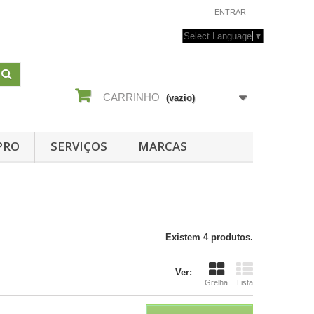
CONTACTE-NOS
ENTRAR
Select Language
▼
CARRINHO
(vazio)
PRO
SERVIÇOS
MARCAS
Existem 4 produtos.
Ver:
Grelha
Lista