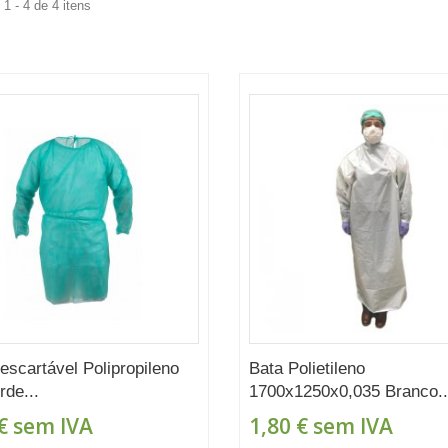
1 - 4 de 4 itens
escartável Polipropileno
Bata Polietileno
rde...
1700x1250x0,035 Branco..
€
sem IVA
1,80 €
sem IVA