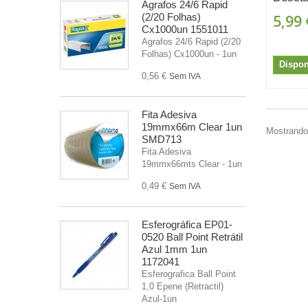
Agrafos 24/6 Rapid
(2/20 Folhas)
5,99 
Cx1000un 1551011
Agrafos 24/6 Rapid (2/20
Folhas) Cx1000un - 1un
Dispon
0,56 €
Sem IVA
Fita Adesiva
19mmx66m Clear 1un
Mostrando 
SMD713
Fita Adesiva
19mmx66mts Clear - 1un
0,49 €
Sem IVA
Esferográfica EP01-
0520 Ball Point Retrátil
Azul 1mm 1un
1172041
Esferografica Ball Point
1,0 Epene (Retractil)
Azul-1un