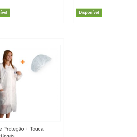
ível
Disponível
e Proteção + Touca
táveis...