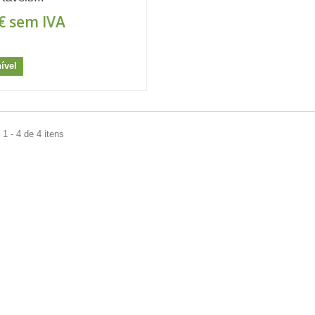
€
sem IVA
ível
1 - 4 de 4 itens