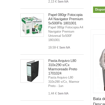
2,13 €
Sem IVA
Dispon
Papel 080gr Fotocopia
A4 Navigator Premium
5x500Fls 1801001
Papel 080gr Fotocopia A4
Navigator Premium
Universal 5x500F
1801001
19,59 €
Sem IVA
Pasta Arquivo L80
310x290 s/Cx
Marmoreado Preto
1701024
Pasta Arquivo L80
310x290 s/Cx, Marmor
Preto - 1un
1,44 €
Sem IVA
Bata d
Descar