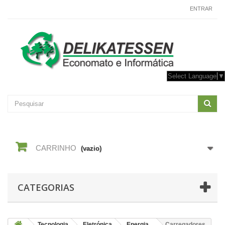
CONTACTE-NOS
ENTRAR
Select Language
▼
CARRINHO
(vazio)
CATEGORIAS
Tecnologia
Eletrónica
Energia
Carregadores