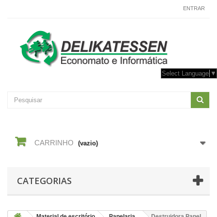
CONTACTE-NOS
ENTRAR
Select Language
▼
CARRINHO
(vazio)
CATEGORIAS
Material de escritório
Papelaria
Destruidora Papel