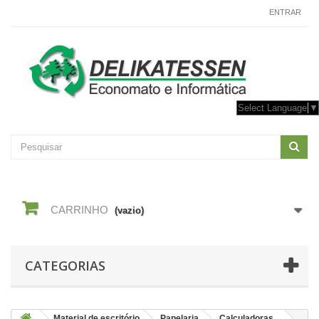
CONTACTE-NOS
ENTRAR
Select Language
▼
CARRINHO
(vazio)
CATEGORIAS
Material de escritório
Papelaria
Calculadoras