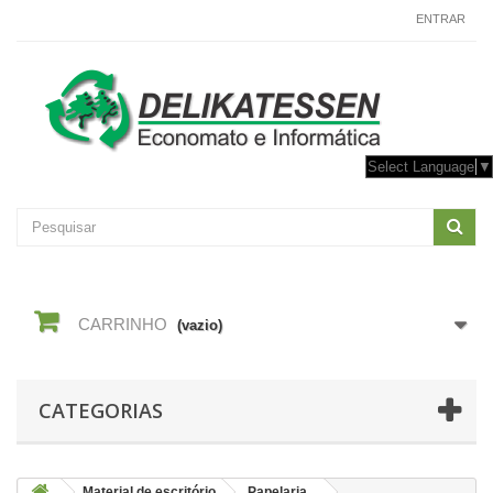
CONTACTE-NOS
ENTRAR
Select Language
▼
CARRINHO
(vazio)
CATEGORIAS
Material de escritório
Papelaria