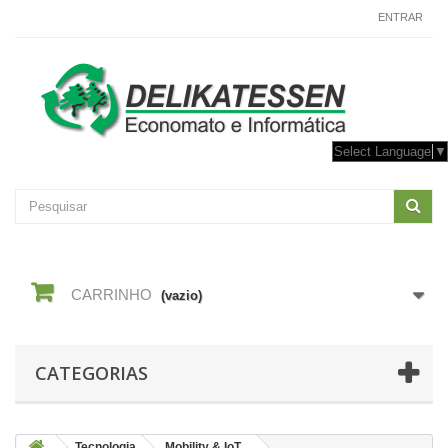
CONTACTE-NOS
ENTRAR
Select Language
▼
CARRINHO
(vazio)
CATEGORIAS
Tecnologia
Mobility & IoT