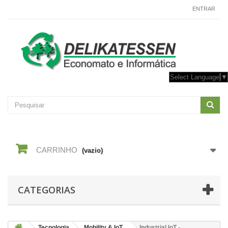
CONTACTE-NOS
ENTRAR
Select Language
▼
CARRINHO
(vazio)
CATEGORIAS
Tecnologia
Mobility & IoT
Industrial IoT -