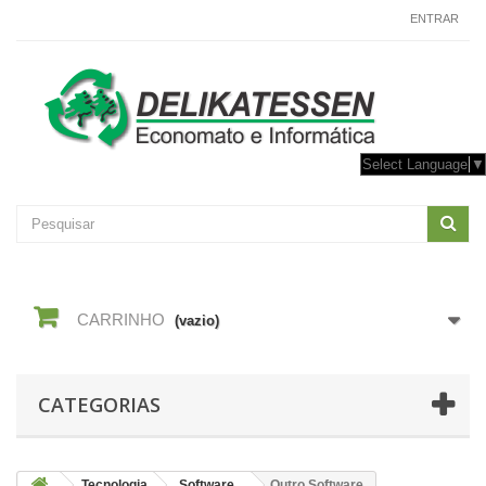
CONTACTE-NOS
ENTRAR
Select Language
▼
CARRINHO
(vazio)
CATEGORIAS
Tecnologia
Software
Outro Software