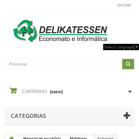
CONTACTE-NOS
ENTRAR
Select Language
▼
CARRINHO
(vazio)
CATEGORIAS
Material de escritório
Mobiliario
Armarios