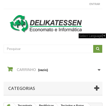
CONTACTE-NOS
ENTRAR
Select Language
▼
CARRINHO
(vazio)
CATEGORIAS
Tecnologia
Periféricos
Teclados e Ratos