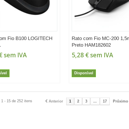
com Fio B100 LOGITECH
Rato com Fio MC-200 1,5
.
Preto HAM182602
€
sem IVA
5,28 €
sem IVA
ível
Disponível
1 - 15 de 252 itens
Anterior
1
2
3
...
17
Próximo