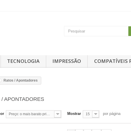
TECNOLOGIA
IMPRESSÃO
COMPATÍVEIS 
Ratos / Apontadores
 / APONTADORES
por
Mostrar
por página
Preço: o mais barato primeiro
15