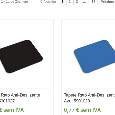
1 - 15 de 252 itens
Anterior
1
2
3
...
17
Próximo
 Rato Anti-Deslizante
Tapete Rato Anti-Deslizan
5901027
Azul 5901028
€
sem IVA
0,77 €
sem IVA