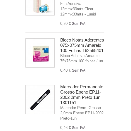
Fita Adesiva
12mmx33mts Clear
12mmx33mts - 1unid
0,20 €
Sem IVA
Bloco Notas Aderentes
075x075mm Amarelo
100 Folhas 162565401
Bloco Adesivo Amarelo
75x75mm 100 folhas-1un
0,40 €
Sem IVA
Marcador Permanente
Grosso Epene EP11-
2002 2mm Preto 1un
1301151
Marcador Perm. Grosso
2,0mm Epene EP11-2002
Preto-1un
0,46 €
Sem IVA