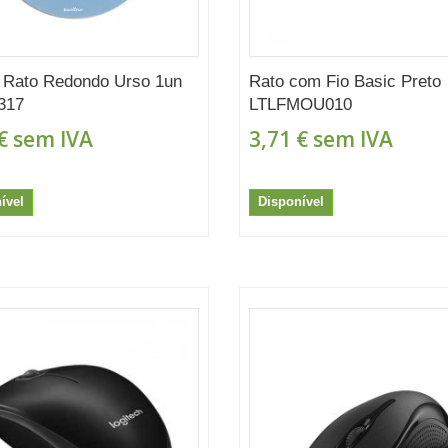
 Rato Redondo Urso 1un
Rato com Fio Basic Preto
317
LTLFMOU010
€
sem IVA
3,71 €
sem IVA
ível
Disponível