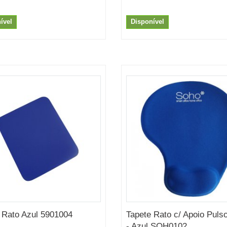
ível
Disponível
 Rato Azul 5901004
Tapete Rato c/ Apoio Puls
- Azul SOH0102