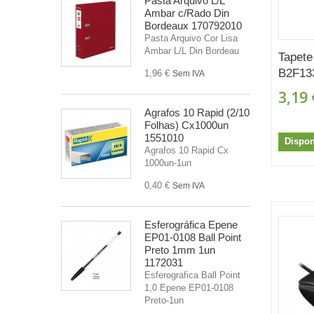
Pasta Arquivo L/L
Ambar c/Rado Din
Bordeaux 170792010
Pasta Arquivo Cor Lisa
Ambar L/L Din Bordeau
Tapete
B2F13
1,96 €
Sem IVA
3,19 
Agrafos 10 Rapid (2/10
Folhas) Cx1000un
1551010
Dispon
Agrafos 10 Rapid Cx
1000un-1un
0,40 €
Sem IVA
Esferográfica Epene
EP01-0108 Ball Point
Preto 1mm 1un
1172031
Esferografica Ball Point
1,0 Epene EP01-0108
Preto-1un