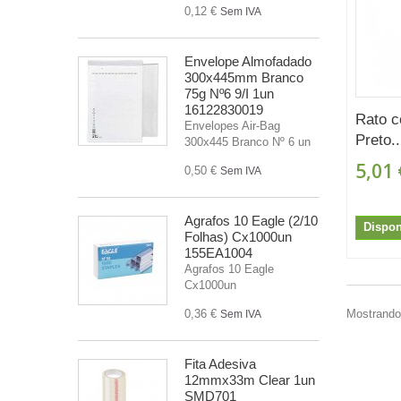
0,12 €
Sem IVA
Envelope Almofadado
300x445mm Branco
75g Nº6 9/I 1un
16122830019
Rato 
Envelopes Air-Bag
Preto..
300x445 Branco Nº 6 un
5,01 
0,50 €
Sem IVA
Agrafos 10 Eagle (2/10
Dispon
Folhas) Cx1000un
155EA1004
Agrafos 10 Eagle
Cx1000un
0,36 €
Mostrando 
Sem IVA
Fita Adesiva
12mmx33m Clear 1un
SMD701