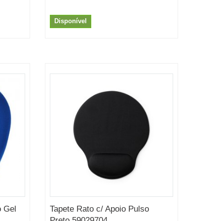
Disponível
o Gel
Tapete Rato c/ Apoio Pulso
Preto 59029704