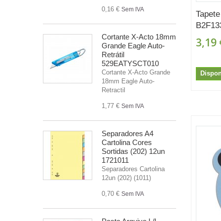
0,16 €
Sem IVA
Tapete
B2F13
Cortante X-Acto 18mm
3,19 
Grande Eagle Auto-
Retrátil
529EATYSCT010
Cortante X-Acto Grande
Dispon
18mm Eagle Auto-
Retractil
1,77 €
Sem IVA
Separadores A4
Cartolina Cores
Sortidas (202) 12un
1721011
Separadores Cartolina
12un (202) (1011)
0,70 €
Sem IVA