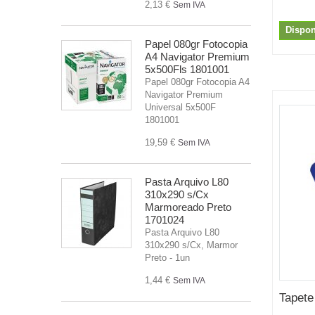
2,13 €
Sem IVA
Dispon
Papel 080gr Fotocopia
A4 Navigator Premium
5x500Fls 1801001
Papel 080gr Fotocopia A4
Navigator Premium
Universal 5x500F
1801001
19,59 €
Sem IVA
Pasta Arquivo L80
310x290 s/Cx
Marmoreado Preto
1701024
Pasta Arquivo L80
310x290 s/Cx, Marmor
Preto - 1un
1,44 €
Sem IVA
Tapete