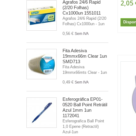
2,05 
Agrafos 24/6 Rapid
(2/20 Folhas)
Cx1000un 1551011
Agrafos 24/6 Rapid (2/20
Dispon
Folhas) Cx1000un - 1un
0,56 €
Sem IVA
Fita Adesiva
19mmx66m Clear 1un
SMD713
Fita Adesiva
19mmx66mts Clear - 1un
0,49 €
Sem IVA
Esferográfica EP01-
0520 Ball Point Retrátil
Azul 1mm 1un
1172041
Esferografica Ball Point
1,0 Epene (Retractil)
Azul-1un