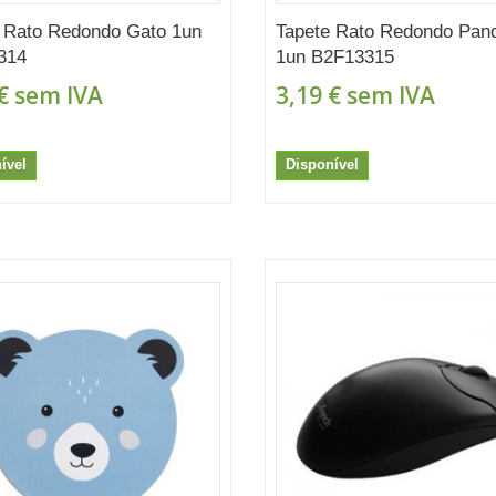
 Rato Redondo Gato 1un
Tapete Rato Redondo Pan
314
1un B2F13315
€
sem IVA
3,19 €
sem IVA
ível
Disponível