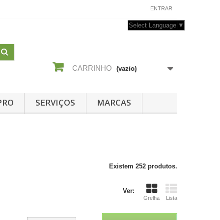
CONTACTE-NOS
ENTRAR
Select Language
▼
CARRINHO
(vazio)
PRO
SERVIÇOS
MARCAS
Existem 252 produtos.
Ver:
Grelha
Lista