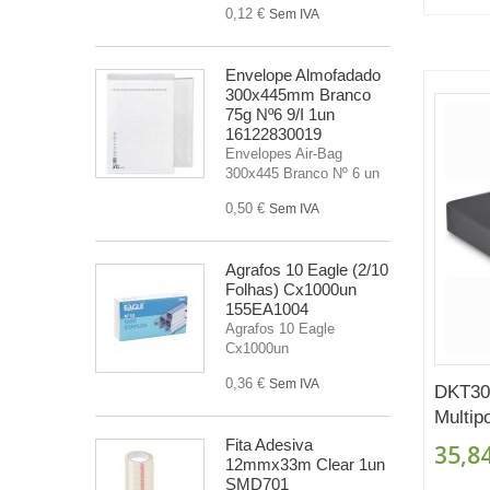
0,12 €
Sem IVA
Envelope Almofadado
300x445mm Branco
75g Nº6 9/I 1un
16122830019
Envelopes Air-Bag
300x445 Branco Nº 6 un
0,50 €
Sem IVA
Agrafos 10 Eagle (2/10
Folhas) Cx1000un
155EA1004
Agrafos 10 Eagle
Cx1000un
0,36 €
Sem IVA
DKT30
Multipo
Fita Adesiva
35,84
12mmx33m Clear 1un
SMD701