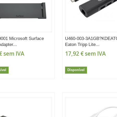
001 Microsoft Surface
U460-003-3A1GB?KDEA
dapter...
Eaton Tripp Lite...
€
sem IVA
17,92 €
sem IVA
ível
Disponível