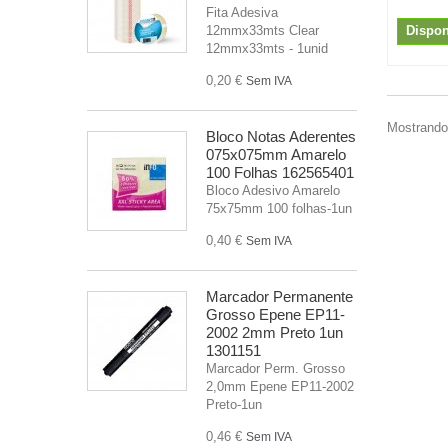
Fita Adesiva
12mmx33mts Clear
Dispon
12mmx33mts - 1unid
0,20 €
Sem IVA
Mostrando 
Bloco Notas Aderentes
075x075mm Amarelo
100 Folhas 162565401
Bloco Adesivo Amarelo
75x75mm 100 folhas-1un
0,40 €
Sem IVA
Marcador Permanente
Grosso Epene EP11-
2002 2mm Preto 1un
1301151
Marcador Perm. Grosso
2,0mm Epene EP11-2002
Preto-1un
0,46 €
Sem IVA