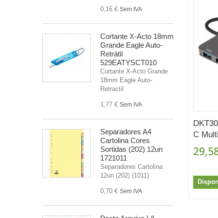
0,16 €
Sem IVA
Cortante X-Acto 18mm
Grande Eagle Auto-
Retrátil
529EATYSCT010
Cortante X-Acto Grande
18mm Eagle Auto-
Retractil
1,77 €
Sem IVA
DKT30
Separadores A4
C Multi
Cartolina Cores
29,58
Sortidas (202) 12un
1721011
Separadores Cartolina
12un (202) (1011)
Dispon
0,70 €
Sem IVA