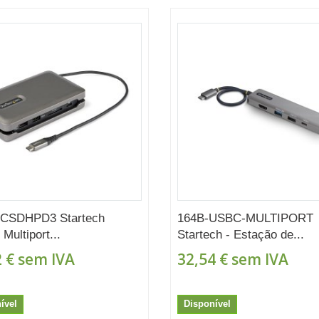
CSDHPD3 Startech
164B-USBC-MULTIPORT
Multiport...
Startech - Estação de...
 €
sem IVA
32,54 €
sem IVA
ível
Disponível