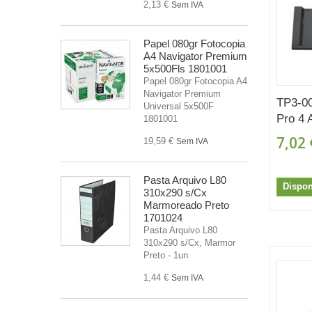
2,13 €
Sem IVA
Papel 080gr Fotocopia
A4 Navigator Premium
5x500Fls 1801001
Papel 080gr Fotocopia A4
Navigator Premium
TP3-00
Universal 5x500F
Pro 4 A
1801001
7,02 
19,59 €
Sem IVA
Pasta Arquivo L80
Dispon
310x290 s/Cx
Marmoreado Preto
1701024
Pasta Arquivo L80
310x290 s/Cx, Marmor
Preto - 1un
1,44 €
Sem IVA