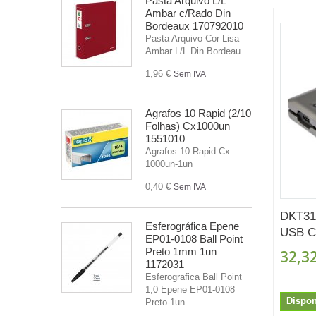
Pasta Arquivo L/L
Ambar c/Rado Din
Bordeaux 170792010
Pasta Arquivo Cor Lisa
Ambar L/L Din Bordeau
1,96 €
Sem IVA
Agrafos 10 Rapid (2/10
Folhas) Cx1000un
1551010
Agrafos 10 Rapid Cx
1000un-1un
0,40 €
Sem IVA
DKT31
Esferográfica Epene
USB C 
EP01-0108 Ball Point
Preto 1mm 1un
32,32
1172031
Esferografica Ball Point
1,0 Epene EP01-0108
Dispon
Preto-1un