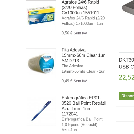
Agrafos 24/6 Rapid
(2/20 Folhas)
Cx1000un 1551011
Agrafos 24/6 Rapid (2/20
Folhas) Cx1000un - 1un
0,56 €
Sem IVA
Fita Adesiva
19mmx66m Clear 1un
DKT30
SMD713
Fita Adesiva
USB C 
19mmx66mts Clear - 1un
22,52
0,49 €
Sem IVA
Dispon
Esferográfica EP01-
0520 Ball Point Retrátil
Azul 1mm 1un
1172041
Esferografica Ball Point
1,0 Epene (Retractil)
Azul-1un