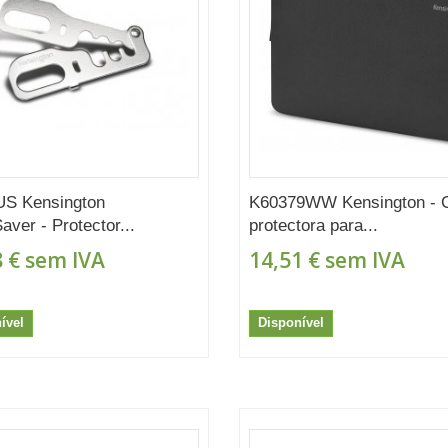
US Kensington
K60379WW Kensington - 
aver - Protector...
protectora para...
 €
sem IVA
14,51 €
sem IVA
ível
Disponível