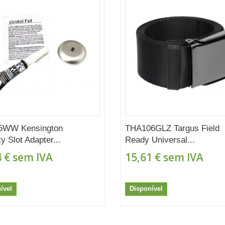
5WW Kensington
THA106GLZ Targus Field
y Slot Adapter...
Ready Universal...
 €
sem IVA
15,61 €
sem IVA
ível
Disponível