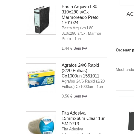
Pasta Arquivo L80
310x290 s/Cx
AC
Marmoreado Preto
1701024
Pasta Arquivo L80
310x290 s/Cx, Marmor
Preto - 1un
1,44 €
Sem IVA
Ordenar 
Agrafos 24/6 Rapid
Mostrando 
(2/20 Folhas)
Cx1000un 1551011
Agrafos 24/6 Rapid (2/20
Folhas) Cx1000un - 1un
0,56 €
Sem IVA
Fita Adesiva
19mmx66m Clear 1un
SMD713
Fita Adesiva