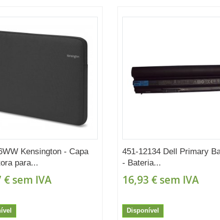
6WW Kensington - Capa
451-12134 Dell Primary Ba
ora para...
- Bateria...
 €
sem IVA
16,93 €
sem IVA
ível
Disponível