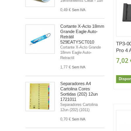
19mmx66mts Clear - 1un
0,49 €
Sem IVA
Cortante X-Acto 18mm
Grande Eagle Auto-
Retrátil
529EATYSCT010
TP3-00
Cortante X-Acto Grande
Pro 4 A
18mm Eagle Auto-
Retractil
7,02 
1,77 €
Sem IVA
Dispon
Separadores A4
Cartolina Cores
Sortidas (202) 12un
1721011
Separadores Cartolina
12un (202) (1011)
0,70 €
Sem IVA