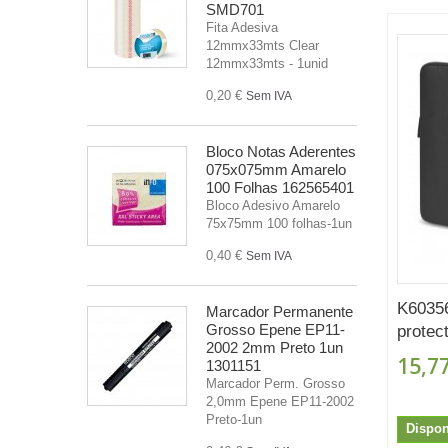
SMD701
Fita Adesiva
12mmx33mts Clear
12mmx33mts - 1unid
0,20 €
Sem IVA
Bloco Notas Aderentes
075x075mm Amarelo
100 Folhas 162565401
Bloco Adesivo Amarelo
75x75mm 100 folhas-1un
0,40 €
Sem IVA
K6035
Marcador Permanente
Grosso Epene EP11-
protect
2002 2mm Preto 1un
15,77
1301151
Marcador Perm. Grosso
2,0mm Epene EP11-2002
Preto-1un
Dispon