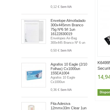
0,12 €
Sem IVA
Envelope Almofadado
300x445mm Branco
75g Nº6 9/I 1un
16122830019
Envelopes Air-Bag
300x445 Branco Nº 6 un
0,50 €
Sem IVA
K6499
Agrafos 10 Eagle (2/10
Securit
Folhas) Cx1000un
155EA1004
14,94
Agrafos 10 Eagle
Cx1000un
0,36 €
Sem IVA
Dispon
Fita Adesiva
12mmx33m Clear 1un