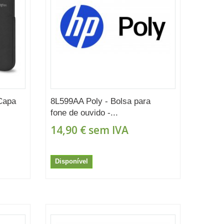
Capa
8L599AA Poly - Bolsa para
fone de ouvido -...
14,90 €
sem IVA
Disponível