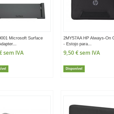
001 Microsoft Surface
2MY57AA HP Always-On 
dapter...
- Estojo para...
€
sem IVA
9,50 €
sem IVA
ível
Disponível