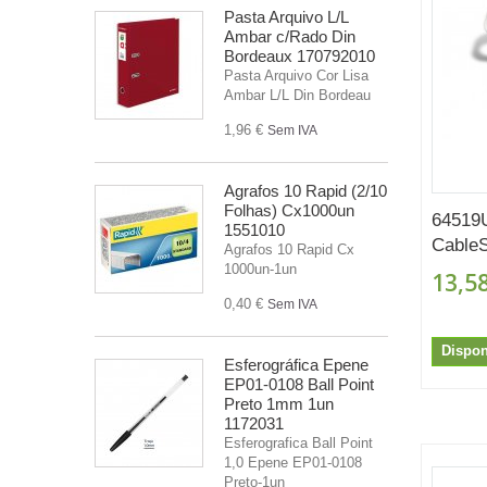
Pasta Arquivo L/L
Ambar c/Rado Din
Bordeaux 170792010
Pasta Arquivo Cor Lisa
Ambar L/L Din Bordeau
1,96 €
Sem IVA
Agrafos 10 Rapid (2/10
Folhas) Cx1000un
64519
1551010
CableS
Agrafos 10 Rapid Cx
1000un-1un
13,58
0,40 €
Sem IVA
Dispon
Esferográfica Epene
EP01-0108 Ball Point
Preto 1mm 1un
1172031
Esferografica Ball Point
1,0 Epene EP01-0108
Preto-1un