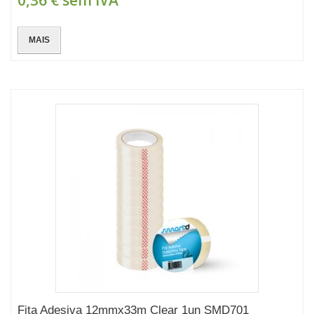
0,36 €
sem IVA
MAIS
Fita Adesiva 12mmx33m Clear 1un SMD701