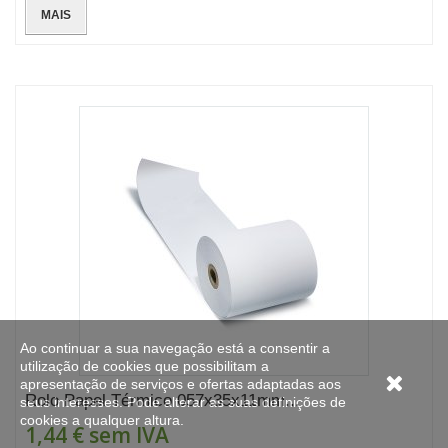
MAIS
Ao continuar a sua navegação está a consentir a
utilização de cookies que possibilitam a
apresentação de serviços e ofertas adaptadas aos
Rolo Papel Térmico 057x35x11mm...
seus interesses. Pode alterar as suas definições de
cookies a qualquer altura.
1,44 €
sem IVA